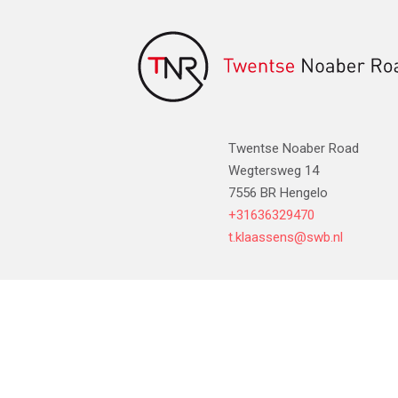
Twentse Noaber Road
Wegtersweg 14
7556 BR Hengelo
+31636329470
t.klaassens@swb.nl