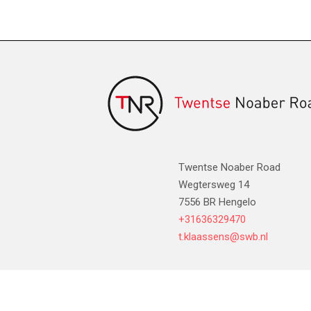
Twentse Noaber Road
Wegtersweg 14
7556 BR Hengelo
+31636329470
t.klaassens@swb.nl