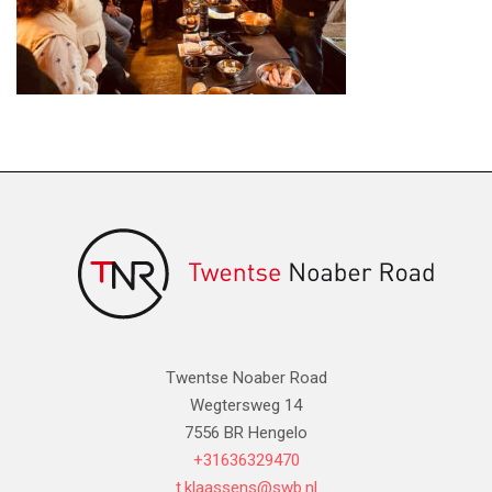
Twentse Noaber Road
Wegtersweg 14
7556 BR Hengelo
+31636329470
t.klaassens@swb.nl