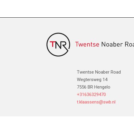
Twentse Noaber Road
Wegtersweg 14
7556 BR Hengelo
+31636329470
t.klaassens@swb.nl