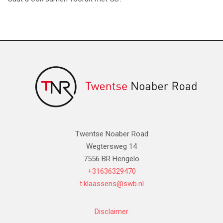
Twentse Noaber Road
Wegtersweg 14
7556 BR Hengelo
+31636329470
t.klaassens@swb.nl
Disclaimer