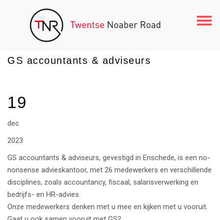
Togg
navi
GS accountants & adviseurs
19
dec
2023
GS accountants & adviseurs, gevestigd in Enschede, is een no-
nonsense advieskantoor, met 26 medewerkers en verschillende
disciplines, zoals accountancy, fiscaal, salarisverwerking en
bedrijfs- en HR-advies.
Onze medewerkers denken met u mee en kijken met u vooruit.
Gaat u ook samen vooruit met GS?