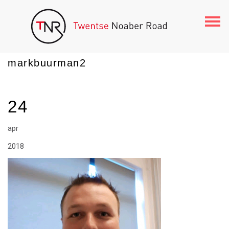
Togg
navi
markbuurman2
24
apr
2018