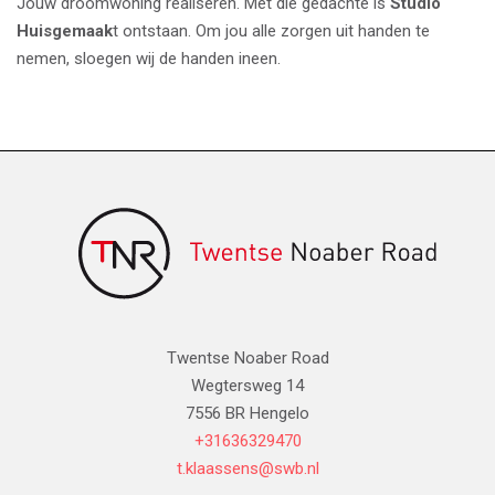
Jouw droomwoning realiseren. Met die gedachte is
Studio
Huisgemaak
t ontstaan. Om jou alle zorgen uit handen te
nemen, sloegen wij de handen ineen.
Twentse Noaber Road
Wegtersweg 14
7556 BR Hengelo
+31636329470
t.klaassens@swb.nl